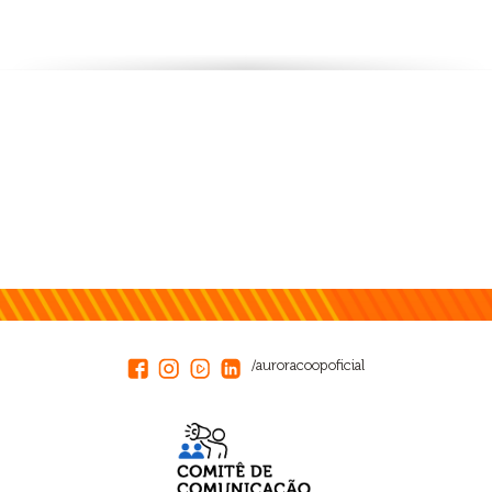
/auroracoopoficial