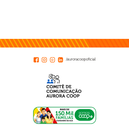
/auroracoopoficial