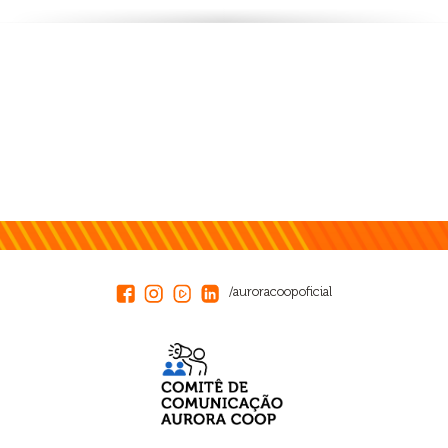
/auroracoopoficial