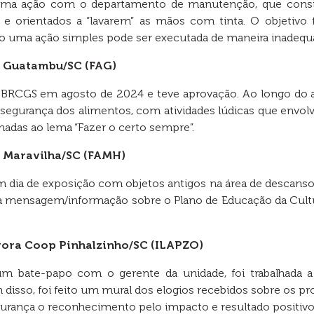
a uma ação com o departamento de manutenção, que cons
e orientados a “lavarem” as mãos com tinta. O objetivo 
o uma ação simples pode ser executada de maneira inadequ
p Guatambu/SC (FAG)
 BRCGS em agosto de 2024 e teve aprovação. Ao longo do an
de segurança dos alimentos, com atividades lúdicas que env
nadas ao lema “Fazer o certo sempre”.
p Maravilha/SC (FAMH)
 dia de exposição com objetos antigos na área de descans
uma mensagem/informação sobre o Plano de Educação da Cult
urora Coop Pinhalzinho/SC (ILAPZO)
um bate-papo com o gerente da unidade, foi trabalhada 
disso, foi feito um mural dos elogios recebidos sobre os pro
urança o reconhecimento pelo impacto e resultado positivo