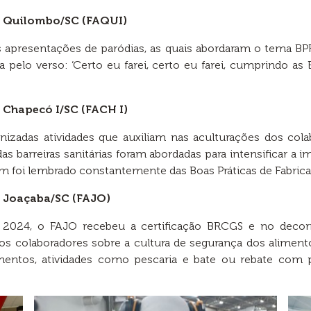
p Quilombo/SC (FAQUI)
 apresentações de paródias, as quais abordaram o tema BPFs
elo verso: ‘Certo eu farei, certo eu farei, cumprindo as
 Chapecó I/SC (FACH I)
nizadas atividades que auxiliam nas aculturações dos co
as barreiras sanitárias foram abordadas para intensificar a 
 foi lembrado constantemente das Boas Práticas de Fabrica
p Joaçaba/SC (FAJO)
024, o FAJO recebeu a certificação BRCGS e no decorr
 os colaboradores sobre a cultura de segurança dos aliment
amentos, atividades como pescaria e bate ou rebate com 