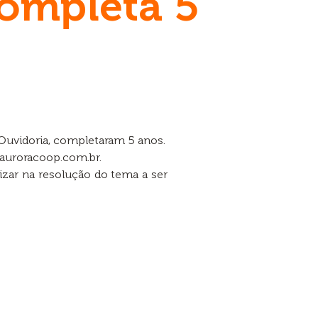
ompleta 5
Ouvidoria, completaram 5 anos.
auroracoop.com.br
.
lizar na resolução do tema a ser