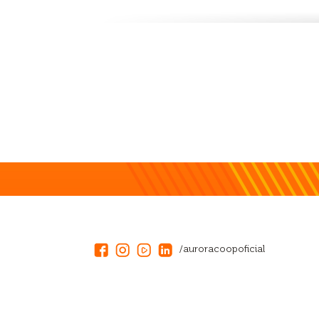
/auroracoopoficial