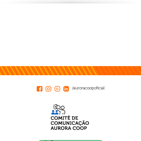
/auroracoopoficial