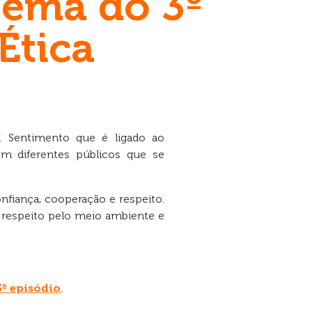
 tema do 3º
Ética
”. Sentimento que é ligado ao
om diferentes públicos que se
nfiança, cooperação e respeito.
respeito pelo meio ambiente e
3º episódio
.