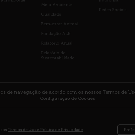
nternacional
Imprensa
Meio Ambiente
Redes Sociais
Qualidade
Bem-estar Animal
Fundação ALB
Relatório Anual
Relatório de
Sustentabilidade
dados de navegação de acordo com os nossos
Termos de Uso
Configuração de Cookies
S
|
AURORA COOP
|
TODOS OS DIREITOS RESERVADOS
Prefe
ssos
Termos de Uso e Política de Privacidade
.