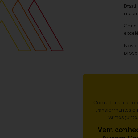
Brasil
mesmo
Conqu
excel
Nos o
proce
Com a força da co
transformamos o
Vamos junto
Vem conhec