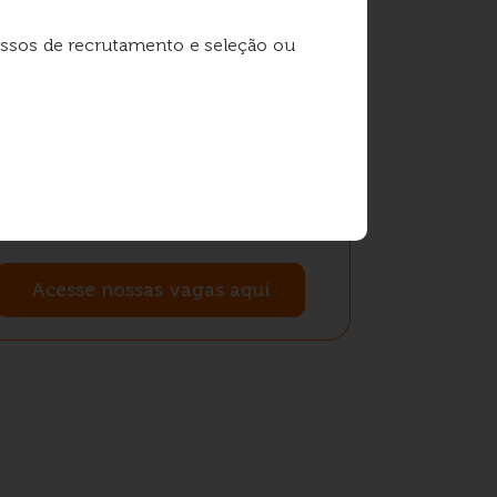
essos de recrutamento e seleção ou
Programa Trainee
Oportunidades para alavancar sua
carreira em cargos de gestão.
Acesse nossas vagas aqui