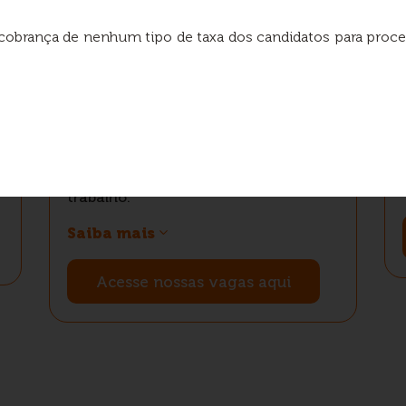
 cobrança de nenhum tipo de taxa dos candidatos para proc
Programa Jovem
Aprendiz
Educação, qualificação e inclusão
social dos jovens no mercado de
trabalho.
Saiba mais
Acesse nossas vagas aqui