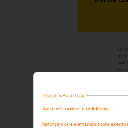
Aurora Co
Se vo
traba
poten
dese
cont
Trabalhe na Aurora Coop
Aviso aos nossos candidatos:
Caso
banc
Reforçamos e alertamos sobre eventua