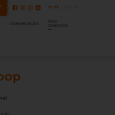
PT-BR
EN
ES
FALE
E
COMUNICAÇÃO
CONOSCO
Coop
al.
ul do