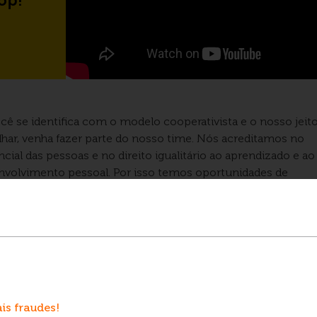
op!
cê se identifica com o modelo cooperativista e o nosso jeit
lhar, venha fazer parte do nosso time. Nós acreditamos no
cial das pessoas e no direito igualitário ao aprendizado e ao
nvolvimento pessoal. Por isso temos oportunidades de
ratação e crescimento em todos os níveis.
Acesse nossas vagas aqui e venha ser Aurora Coop
 não encontre vaga compatível, cadastre seu currículo no
n
o de talentos
.
is fraudes!