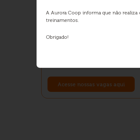
A Aurora Coop informa que não realiza
Programa de Estágios
treinamentos.
Obrigado!
Seja o presente e o futuro de uma
cooperativa que só cresce.
Acesse nossas vagas aqui