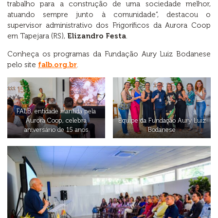
trabalho para a construção de uma sociedade melhor,
atuando sempre junto à comunidade”, destacou o
supervisor administrativo dos Frigoríficos da Aurora Coop
em Tapejara (RS),
Elizandro Festa
.
Conheça os programas da Fundação Aury Luiz Bodanese
pelo site
falb.org.br
.
FALB, entidade mantida pela
Aurora Coop, celebra
Equipe da Fundação Aury Luiz
aniversário de 15 anos
Bodanese