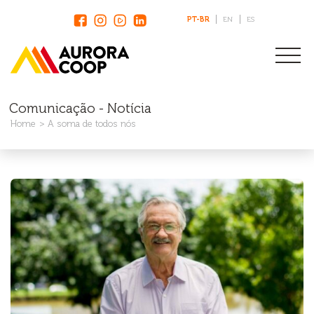
PT-BR
EN
ES
Comunicação - Notícia
Home
A soma de todos nós