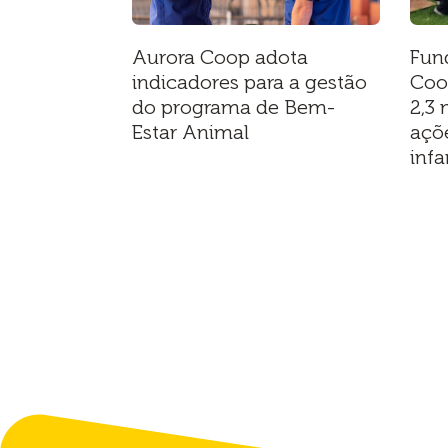
Aurora Coop adota
Fun
indicadores para a gestão
Coo
do programa de Bem-
2,3 
Estar Animal
açõ
infa