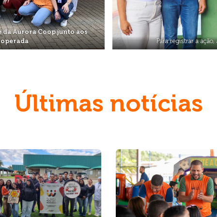
e da Aurora Coop junto aos
ooperada
Para registrar a ação
Últimas notícias