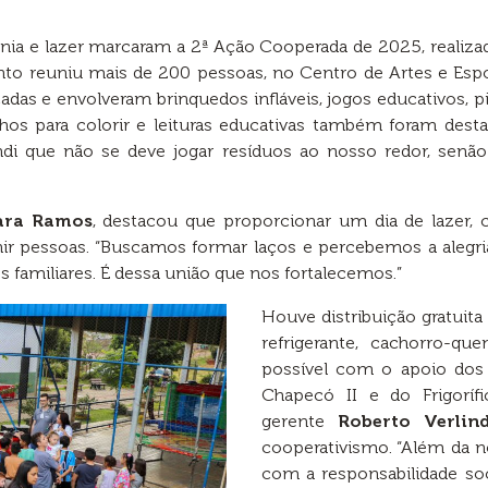
nia e lazer marcaram a 2ª Ação Cooperada de 2025, realiza
nto reuniu mais de 200 pessoas, no Centro de Artes e Espo
das e envolveram brinquedos infláveis, jogos educativos, pin
nhos para colorir e leituras educativas também foram des
endi que não se deve jogar resíduos ao nosso redor, senã
ara Ramos
, destacou que proporcionar um dia de lazer, 
ir pessoas. “Buscamos formar laços e percebemos a alegri
s familiares. É dessa união que nos fortalecemos.”
Houve distribuição gratuita
refrigerante, cachorro-qu
possível com o apoio dos 
Chapecó II e do Frigorí
gerente
Roberto Verlin
cooperativismo. “Além da 
com a responsabilidade so