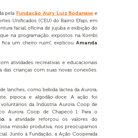
da pela
Fundação Aury Luiz Bodanese
e
rtes Unificados (CEU) do Bairro Efapi, em
tura facial, oficina de jujuba e exibição do
taque na programação, expostos na Kombi
o fica um cheiro ruim”, explicou
Amanda
com atividades recreativas e educacionais
a das crianças com suas novas conexões.
 de lanches, como bebida láctea da Aurora,
ente, pipoca e algodão-doce. A ação foi
voluntários da Indústria Aurora Coop de
fico Aurora Coop de Chapecó I. Para o
do
, a atividade reforçou os valores do
nossa missão produtiva, nos preocupamos
cial. Junto à Fundação, a Ação Cooperada