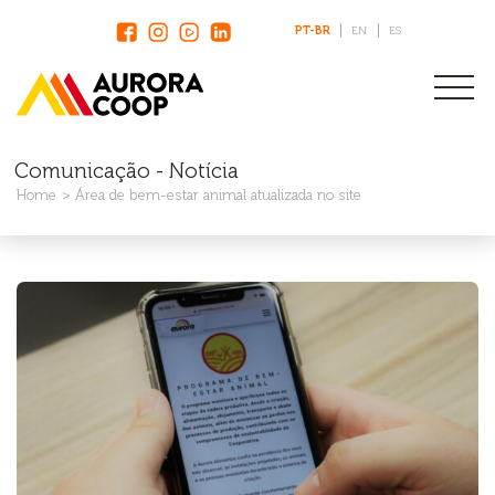
PT-BR
EN
ES
Comunicação - Notícia
Home
Área de bem-estar animal atualizada no site