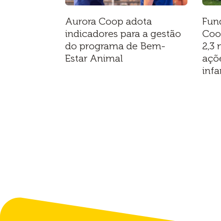
Aurora Coop adota
Fun
indicadores para a gestão
Coo
do programa de Bem-
2,3 
Estar Animal
açõ
infa