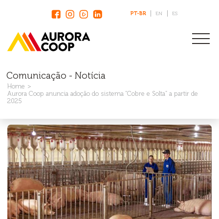
PT-BR
EN
ES
Comunicação - Notícia
Home
Aurora Coop anuncia adoção do sistema “Cobre e Solta” a partir de
2025