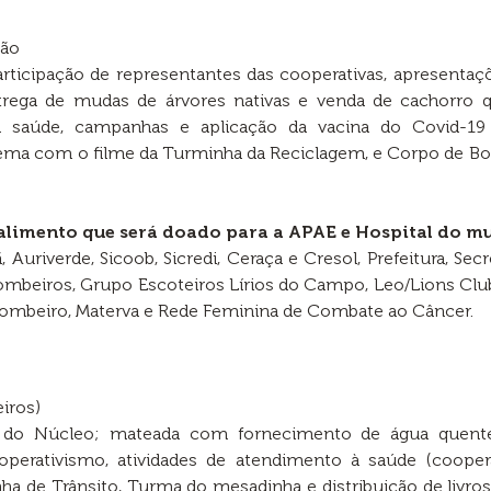
ção
rticipação de representantes das cooperativas, apresentaçõ
rega de mudas de árvores nativas e venda de cachorro q
saúde, campanhas e aplicação da vacina do Covid-19 e 
cinema com o filme da Turminha da Reciclagem, e Corpo de
 alimento que será doado para a APAE e Hospital do mu
uriverde, Sicoob, Sicredi, Ceraça e Cresol, Prefeitura, Sec
Bombeiros, Grupo Escoteiros Lírios do Campo, Leo/Lions Clube
ombeiro, Materva e Rede Feminina de Combate ao Câncer.
iros)
 do Núcleo; mateada com fornecimento de água quente 
ooperativismo, atividades de atendimento à saúde (cooper
inha de Trânsito, Turma do mesadinha e distribuição de livro