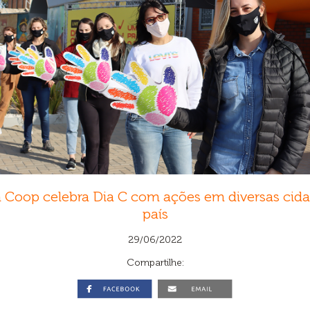
 Coop celebra Dia C com ações em diversas cid
país
29/06/2022
Compartilhe: