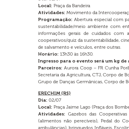
Local:
Praça da Bandeira
Atividades:
Movimento da Intercoopera
Programação:
Abertura especial com pa
sustentabilidade/meio ambiente com ent
informações gerais de cuidados com a 
cooperativos/quiz da sustentabilidade, 
de salvamento e veículos, entre outras.
Horário:
13h30 às 16h30.
Ingresso para o evento será um kg de
Parceiros:
Aurora Coop – FR Cunha Porã, A
Secretaria da Agricultura, CTJ, Corpo de 
Grupo de Danças Germânicas, Corpo de B
ERECHIM (RS)
Dia:
02/07
Local:
Praça Jaime Lago (Praça dos Bombe
Atividades:
Gazebos das Cooperativas
(alimentos não perecíveis), Pedal do C
ambulâncias), brinquedos Infláveis, Escol