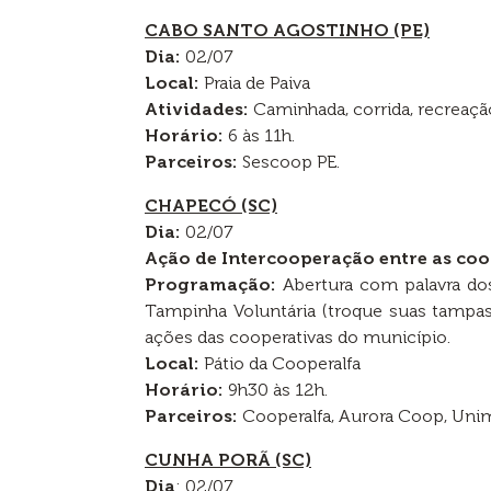
CABO SANTO AGOSTINHO (PE)
Dia:
02/07
Local:
Praia de Paiva
Atividades:
Caminhada, corrida, recreação
Horário:
6 às 11h.
Parceiros:
Sescoop PE.
CHAPECÓ (SC)
Dia:
02/07
Ação de Intercooperação entre as coo
Programação:
Abertura com palavra dos
Tampinha Voluntária (troque suas tampas p
ações das cooperativas do município.
Local:
Pátio da Cooperalfa
Horário:
9h30 às 12h.
Parceiros:
Cooperalfa, Aurora Coop, Unim
CUNHA PORÃ (SC)
Dia
: 02/07