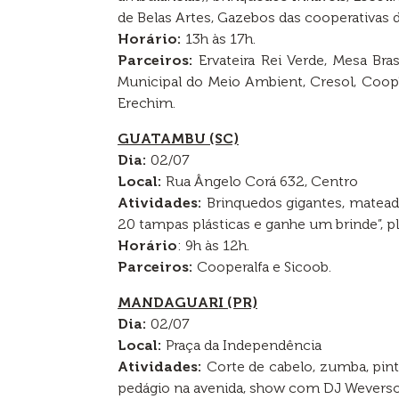
de Belas Artes, Gazebos das cooperativas d
Horário:
13h às 17h.
Parceiros:
Ervateira Rei Verde, Mesa Bra
Municipal do Meio Ambient, Cresol, Coo
Erechim.
GUATAMBU (SC)
Dia:
02/07
Local:
Rua Ângelo Corá 632, Centro
Atividades:
Brinquedos gigantes, mateada
20 tampas plásticas e ganhe um brinde”, pl
Horário
: 9h às 12h.
Parceiros:
Cooperalfa e Sicoob.
MANDAGUARI (PR)
Dia:
02/07
Local:
Praça da Independência
Atividades:
Corte de cabelo, zumba, pintu
pedágio na avenida, show com DJ Weverso