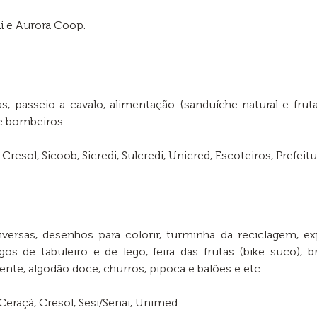
i e Aurora Coop.
as, passeio a cavalo, alimentação (sanduíche natural e fru
de bombeiros.
 Cresol, Sicoob, Sicredi, Sulcredi, Unicred, Escoteiros, Prefe
 diversas, desenhos para colorir, turminha da reciclagem,
gos de tabuleiro e de lego, feira das frutas (bike suco), b
ente, algodão doce, churros, pipoca e balões e etc.
 Ceraçá, Cresol, Sesi/Senai, Unimed.