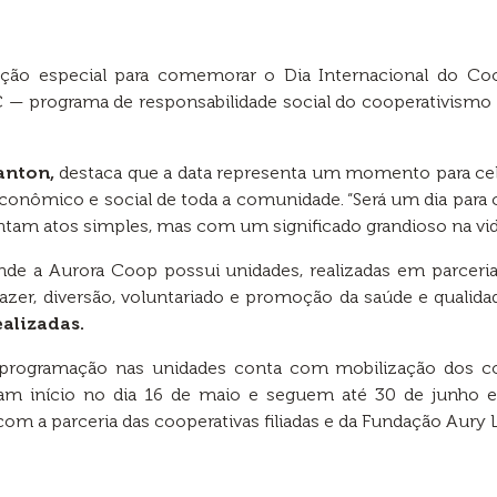
o especial para comemorar o Dia Internacional do Coop
a C — programa de responsabilidade social do cooperativismo
anton,
destaca que a data representa um momento para cel
conômico e social de toda a comunidade. “Será um dia par
tam atos simples, mas com um significado grandioso na vid
nde a Aurora Coop possui unidades, realizadas em parceria 
azer, diversão, voluntariado e promoção da saúde e qualida
ealizadas.
programação nas unidades conta com mobilização dos co
ram início no dia 16 de maio e seguem até 30 de junho e
 com a parceria das cooperativas filiadas e da Fundação Aury