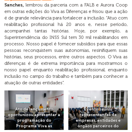
Sanches,
lembrou da parceria com a FALB e Aurora Coop
em outras edições do Viva as Diferenças e frisou que a ação
é de grande relevância para fortalecer a inclusão. “Atuo com
reabilitação profissional há 20 anos e, nesse período,
acompanhei tantas histórias. Hoje, por exemplo, a
Superintendência do INSS Sul tem 30 mil reabilitandos em
processo. Nosso papel é fornecer subsídios para que essas
pessoas reconquistem suas autonomias, resinifiquem suas
histórias, seus processos, entre outros aspectos. O Viva as
diferenças é de extrema importância para mostrarmos o
nosso papel enquanto reabilitação profissional, enquanto
inclusão no campo do trabalho e também para conhecer a
atuação de outras entidades”.
Ato de lançamento
Evento reuniu
oportunizou apresentar a
representantes de
programação do
empresas, entidades e
Programa Viva as
órgãos parceiros do
Diferenças
Programa Viva as