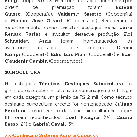
Billig
(Cooper A1). Os avicultores destaques lote fêmea por
ordem de premiação foram:
Edivan
Guisso
(Cooperalfa),
Valdemir Saretto
(Cooperalfa)
e
Maicon Jose Girardi
(Cooperitaipu). Receberam o
reconhecimento como avicultor destaque recria
Jairo
Renato Farias
e avicultor destaque produção
Eloi
Schneider.
Ainda foram homenageados os
avicultores destaques lote recorde:
Dirceu
Rampi
(Cooperalfa),
Edio Luis Mohr
(Cooperalfa) e
Eder
Cleudenir Gambin
(Copercampos).
SUINOCULTURA
Na categoria
Técnicos Destaques Suinocultura
os
ganhadores receberam placas de homenagem e o 1º lugar
em cada categoria um prêmio de R$ 2 mil. Como técnico
destaque suinocultura creche foi homenageado
Juliano
Perotoni
. Como técnico destaque suinocultura Suicooper
III foram reconhecidos:
Joel Ficagna
(1º),
Cássio
Basso
(2º) e
Gabriel Cavali
(3º).
>>>Conheça o Sistema Aurora Coop<<<