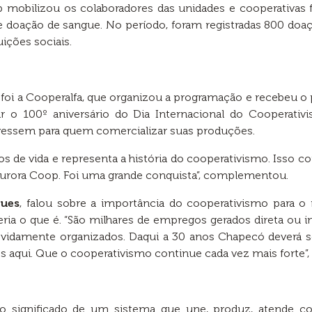
 mobilizou os colaboradores das unidades e cooperativas f
e doação de sangue. No período, foram registradas 800 doa
uições sociais.
 foi a Cooperalfa, que organizou a programação e recebeu o 
o 100º aniversário do Dia Internacional do Cooperativi
tivessem para quem comercializar suas produções.
 de vida e representa a história do cooperativismo. Isso 
 Aurora Coop. Foi uma grande conquista”, complementou.
ues
, falou sobre a importância do cooperativismo para o
ria o que é. “São milhares de empregos gerados direta ou i
vidamente organizados. Daqui a 30 anos Chapecó deverá ser
aqui. Que o cooperativismo continue cada vez mais forte”, 
significado de um sistema que une, produz, atende com