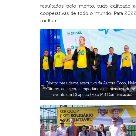
resultados pelo mérito, tudo edificado
cooperativas de todo o mundo. Para 2022
melhor”.
Diretor presidente executivo da Aurora Coop, Nei
Canton, destacou a importância da iniciativa, dura
evento em Chapecó (Foto MB Comunicação).