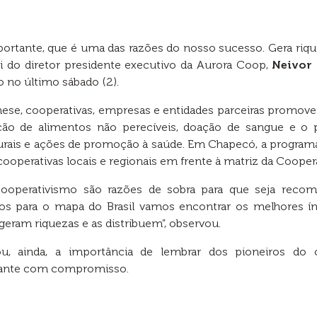
portante, que é uma das razões do nosso sucesso. Gera riq
i do diretor presidente executivo da Aurora Coop,
Neivor
o no último sábado (2).
ese, cooperativas, empresas e entidades parceiras promo
ação de alimentos não perecíveis, doação de sangue e o p
turais e ações de promoção à saúde. Em Chapecó, a programa
cooperativas locais e regionais em frente à matriz da Coopera
 cooperativismo são razões de sobra para que seja re
mos para o mapa do Brasil vamos encontrar os melhores 
eram riquezas e as distribuem”, observou.
tou, ainda, a importância de lembrar dos pioneiros do
adiante com compromisso.