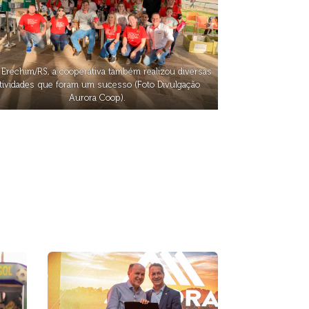
Erechim/RS, a cooperativa também realizou diversas
tividades que foram um sucesso (Foto Divulgação
Aurora Coop).