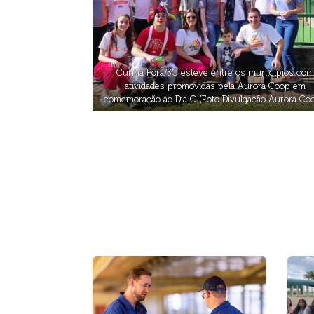
Cunha Porã/SC esteve entre os municípios com
atividades promovidas pela Aurora Coop em
comemoração ao Dia C (Foto Divulgação Aurora Coo