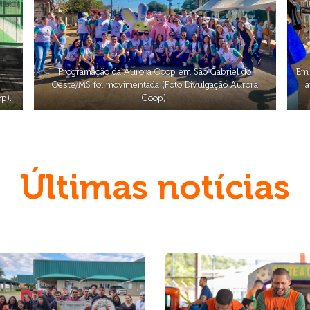
Programação da Aurora Coop em São Gabriel do
Em 
Oeste/MS foi movimentada (Foto Divulgação Aurora
a
p).
Coop).
Últimas notícias