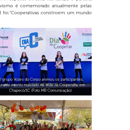
rativismo é comemorado anualmente pelas
CI) foi “Cooperativas constroem um mundo
O grupo Vozes do Corpo animou os participantes,
urante evento realizado na sede da Cooperalfa, em
Chapecó/SC (Foto MB Comunicação).