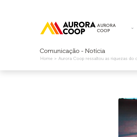
AURORA
COOP
Comunicação - Notícia
Home
Aurora Coop ressaltou as riquezas do 