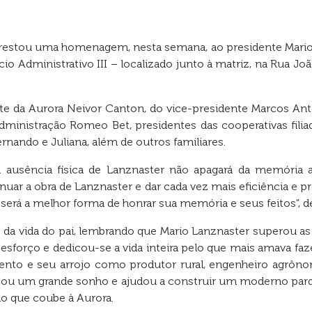
prestou uma homenagem, nesta semana, ao presidente Mario
cio Administrativo III – localizado junto à matriz, na Rua 
te da Aurora Neivor Canton, do vice-presidente Marcos An
dministração Romeo Bet, presidentes das cooperativas fi
Fernando e Juliana, além de outros familiares.
 ausência física de Lanznaster não apagará da memória as
inuar a obra de Lanznaster e dar cada vez mais eficiência e
será a melhor forma de honrar sua memória e seus feitos”, d
 da vida do pai, lembrando que Mario Lanznaster superou as 
sforço e dedicou-se a vida inteira pelo que mais amava faz
lento e seu arrojo como produtor rural, engenheiro agrônom
lizou um grande sonho e ajudou a construir um moderno par
o que coube à Aurora.