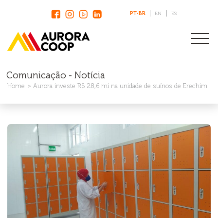
PT-BR
EN
ES
Comunicação - Notícia
Home
Aurora investe R$ 28,6 mi na unidade de suínos de Erechim