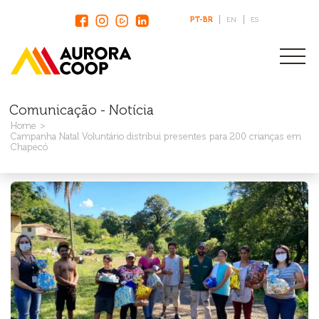
PT-BR
EN
ES
Comunicação - Notícia
Home
Campanha Natal Voluntário distribui presentes para 200 crianças em
Chapecó