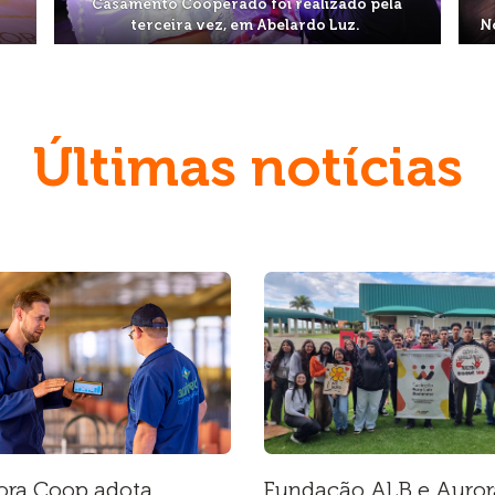
Casamento Cooperado foi realizado pela
terceira vez, em Abelardo Luz.
N
Últimas notícias
ora Coop adota
Fundação ALB e Auror