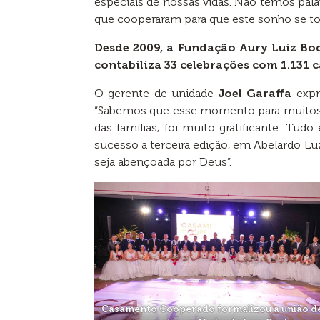
especiais de nossas vidas. Não temos pal
que cooperaram para que este sonho se to
Desde 2009, a Fundação Aury Luiz Bo
contabiliza 33 celebrações com 1.131 c
O gerente de unidade
Joel Garaffa
expr
“Sabemos que esse momento para muitos é
das famílias, foi muito gratificante. T
sucesso a terceira edição, em Abelardo Luz
seja abençoada por Deus”.
Casamento Cooperado formalizou a união d