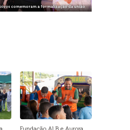
oivos comemoram a formalização da união
.
a
Fundação ALB e Aurora