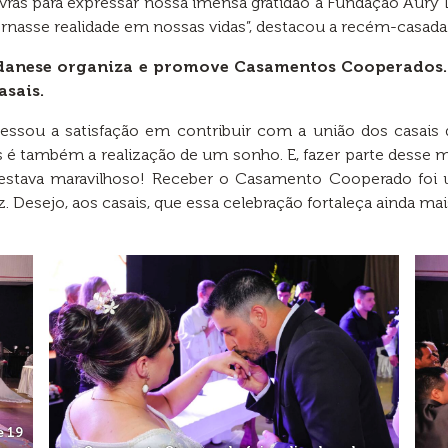
avras para expressar nossa imensa gratidão à Fundação Aury 
rnasse realidade em nossas vidas”, destacou a recém-casa
danese organiza e promove Casamentos Cooperados. A
asais.
essou a satisfação em contribuir com a união dos casais
 também a realização de um sonho. E, fazer parte desse m
udo estava maravilhoso! Receber o Casamento Cooperado foi
. Desejo, aos casais, que essa celebração fortaleça ainda ma
e 19