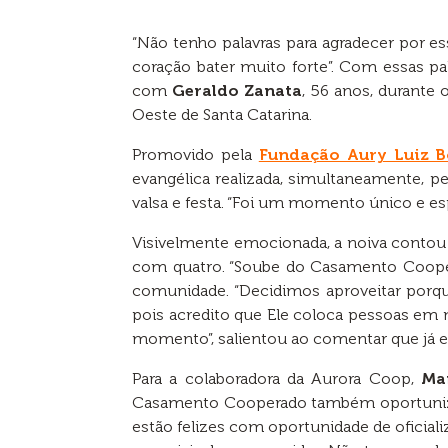
“Não tenho palavras para agradecer por 
coração bater muito forte”. Com essas pa
com
Geraldo Zanata
, 56 anos, durante
Oeste de Santa Catarina.
Promovido pela
Fundação Aury Luiz 
evangélica realizada, simultaneamente, pelo
valsa e festa. “Foi um momento único e espe
Visivelmente emocionada, a noiva contou 
com quatro. “Soube do Casamento Coopera
comunidade. “Decidimos aproveitar porqu
pois acredito que Ele coloca pessoas em n
momento”, salientou ao comentar que já er
Para a colaboradora da Aurora Coop,
Ma
Casamento Cooperado também oportunizou a
estão felizes com oportunidade de oficia