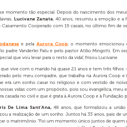
esse momento tão especial. Depois do nascimento dos meus 
lavras,
Lucivane Zanata
, 40 anos, resumiu a emoção e a f
 o Casamento Cooperado com 19 casais, no último fim de se
Bodanese
e pela
Aurora Coop
, o momento emocionou os
 padre Vanderlei Palu e pelo pastor Atílio Mingotti. Em segui
cial que vou levar para o resto da vida”, frisou Lucivane.
que vive com o marido há quase 21 anos e tem três filhos
do pelo meu compadre, que trabalha na Aurora Coop e fez
e era um sonho casar no religioso e com vestido de noiv
ossas vidas com um propósito, pois sou evangélica, meu espo
a casada no civil e que é grata à Aurora Coop e à Fundação p
ris De Lima Sant’Ana,
48 anos, que formalizou a uni
 realização de um sonho. Juntos há 33 anos, pais de uma f
lizar o matrimônio. “Foi um momento único juntos de quem