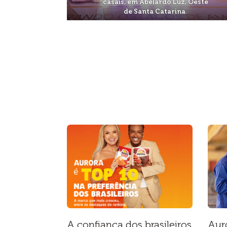
casais, em Abelardo Luz, Oeste
de Santa Catarina
.
A confiança dos brasileiros
Aur