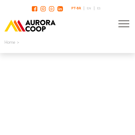
PT-BR
EN
ES
Home