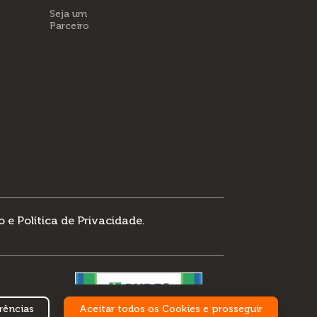
Seja um
Parceiro
 e Política de Privacidade
.
rências
Aceitar todos os Cookies e prosseguir
DESENVOLVIMENTO: