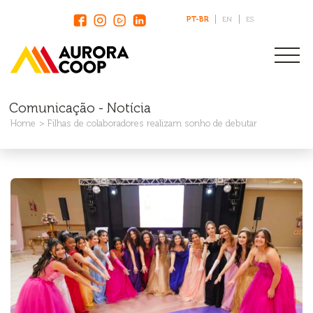
PT-BR
EN
ES
Comunicação - Notícia
Home
Filhas de colaboradores realizam sonho de debutar