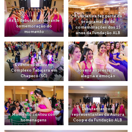
A iniciativa fez parte da
As 15 debutantes durante
programação de
comemoração do
comemorações dos 15
momento
anos da Fundação ALB
Evento ocorreu no
Complexo Tabajara em
Jovens expressaram
Chapecó (SC)
alegria e emoção
Debutantes com
Momento contou com
representantes da Aurora
homenagens
Coop e da Fundação ALB