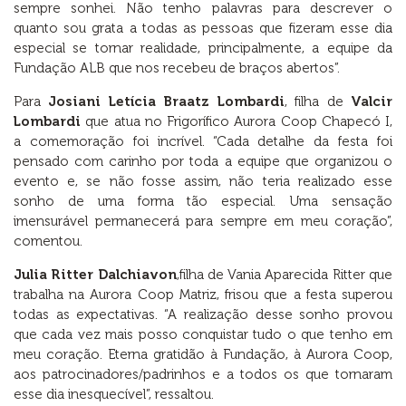
sempre sonhei. Não tenho palavras para descrever o
quanto sou grata a todas as pessoas que fizeram esse dia
especial se tornar realidade, principalmente, a equipe da
Fundação ALB que nos recebeu de braços abertos”.
Para
Josiani Letícia Braatz Lombardi
, filha de
Valcir
Lombardi
que atua no Frigorífico Aurora Coop Chapecó I,
a comemoração foi incrível. “Cada detalhe da festa foi
pensado com carinho por toda a equipe que organizou o
evento e, se não fosse assim, não teria realizado esse
sonho de uma forma tão especial. Uma sensação
imensurável permanecerá para sempre em meu coração”,
comentou.
Julia Ritter Dalchiavon
,filha de Vania Aparecida Ritter que
trabalha na Aurora Coop Matriz, frisou que a festa superou
todas as expectativas. “A realização desse sonho provou
que cada vez mais posso conquistar tudo o que tenho em
meu coração. Eterna gratidão à Fundação, à Aurora Coop,
aos patrocinadores/padrinhos e a todos os que tornaram
esse dia inesquecível”, ressaltou.