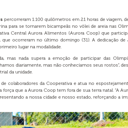
os
percorreram 1.100 quilômetros em 21 horas de viagem, de
rina para se tornarem bicampeãs no vôlei de areia nas Ol
tiva Central Aurora Alimentos (Aurora Coop) que partic
as, que ocorreram no último domingo (31). A dedicação de J
primeiro lugar na modalidade.
ida, mas nada supera a emoção de participar das Olimpí
amos diariamente, mas não conhecíamos seus rostos”, dest
rial da unidade.
ro de colaboradores da Cooperativa e atua no espostejame
a força que a Aurora Coop tem fora de sua terra natal. “A A
resentando a nossa cidade e nosso estado, reforçando a i