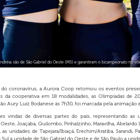
Andréia são de São Gabriel do Oeste (MS) e garantiram o bicampeonato no vôle
 do coronavírus, a Aurora Coop retomou os eventos presen
res da cooperativa em 18 modalidades, as Olimpíadas de 20
ção Aury Luiz Bodanese às 7h30, foi marcada pela animação e
ões vindas de diversas partes do país, representando as
ste, Joaçaba, Quilombo, Pinhalzinho, Maravilha, Abelardo Lu
 as unidades de Tapejara/Ibiaçá, Erechim/Aratiba, Sarandi, 
Sul a unidade de São Gabriel do Oeste e de São Paulo a unid