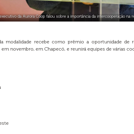
 executivo da Aurora Coop falou sobre a importância da intercooperação na re
da modalidade recebe como prêmio a oportunidade de r
o em novembro, em Chapecó, e reunirá equipes de várias coop
u
este