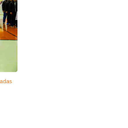
íadas