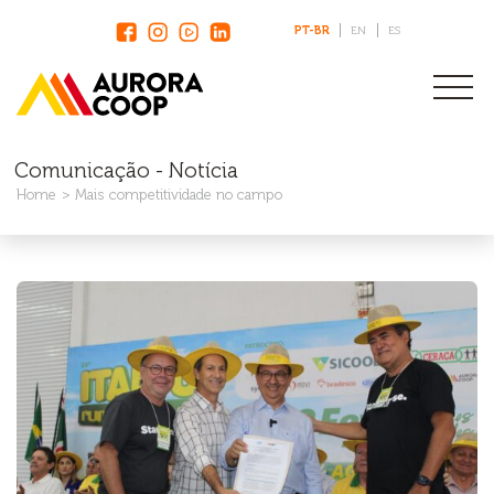
PT-BR
EN
ES
Comunicação - Notícia
Home
Mais competitividade no campo