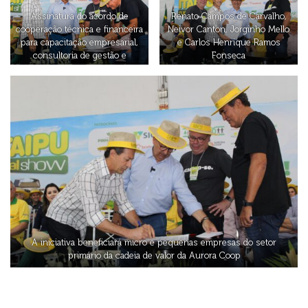
Assinatura do acordo de
Renato Campos de Carvalho,
cooperação técnica e financeira
Neivor Canton, Jorginho Mello
para capacitação empresarial,
e Carlos Henrique Ramos
consultoria de gestão e
Fonseca
consultoria tecnológica
A iniciativa beneficiará micro e pequenas empresas do setor
primário da cadeia de valor da Aurora Coop