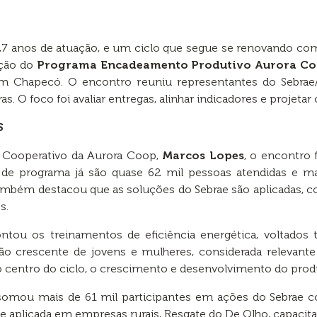
e 27 anos de atuação, e um ciclo que segue se renovando com
ação do
Programa Encadeamento Produtivo Aurora C
 Chapecó. O encontro reuniu representantes do Sebrae/
as. O foco foi avaliar entregas, alinhar indicadores e projet
S
l Cooperativo da Aurora Coop,
Marcos Lopes
, o encontro 
 de programa já são quase 62 mil pessoas atendidas e m
 também destacou que as soluções do Sebrae são aplicadas, c
s.
ntou os treinamentos de eficiência energética, voltados
ão crescente de jovens e mulheres, considerada relevante
centro do ciclo, o crescimento e desenvolvimento do prod
omou mais de 61 mil participantes em ações do Sebrae 
de aplicada em empresas rurais, Resgate do De Olho, capacita