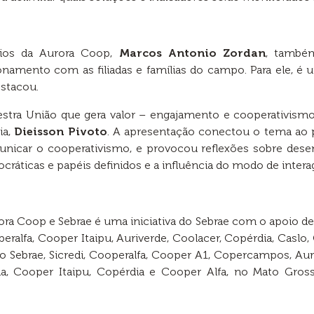
cios da Aurora Coop,
Marcos Antonio Zordan
, també
namento com as filiadas e famílias do campo. Para ele, é u
estacou.
alestra União que gera valor – engajamento e cooperativis
ia,
Dieisson Pivoto
. A apresentação conectou o tema ao 
unicar o cooperativismo, e provocou reflexões sobre dese
áticas e papéis definidos e a influência do modo de interag
 Coop e Sebrae é uma iniciativa do Sebrae com o apoio de 
peralfa, Cooper Itaipu, Auriverde, Coolacer, Copérdia, Casl
do Sebrae, Sicredi, Cooperalfa, Cooper A1, Copercampos, Aur
anda, Cooper Itaipu, Copérdia e Cooper Alfa, no Mato Gro