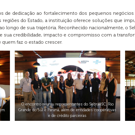
s de dedicação ao fortalecimento dos pequenos negóci
s regiões do Estado, a instituição oferece soluções que i
o longo de sua trajetória. Reconhecido nacionalmente, o Sebr
 de sua credibilidade, impacto e compromisso com a transfor
de quem faz o estado crescer.
or –
o
O encontro reuniu representantes do SebraeSC, Rio
 em
Grande do Sul e Paraná, além de entidades cooperativas
e de crédito parceiras