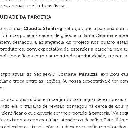
es, animais e estruturas físicas.
UIDADE DA PARCERIA
e nacional,
Claudia Stehling
, reforçou que a parceria com 
lo, foi incorporada à cadeia de grãos em Santa Catarina e
bém destacou a abrangência do projeto nos quatro esta
rodutores, com expectativa de estender a parceria para um 
 amplia benefícios como aumento de produtividade, aumento 
rporativas do Sebrae/SC,
Josiane Minuzzi
, explicou qu
ar a troca entre as regiões. “A nossa expectativa é ter con
ou.
s são construídos em conjunto com a grande empresa, a p
undo ela, o trabalho de revisão começou há cerca de dois
 e identificar o que deveria ser incorporado à parceria. “N
gias existentes conseguiriam atender os desafios. Este úl
delimitar quais soluções e indicadores serão monitorados n