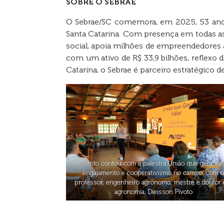
SOBRE O SEBRAE
O Sebrae/SC comemora, em 2025, 53 ano
Santa Catarina. Com presença em todas a
social, apoia milhões de empreendedores a
com um ativo de R$ 33,9 bilhões, reflexo
Catarina, o Sebrae é parceiro estratégico 
O evento contou com a palestra União que gera val
engajamento e cooperativismo no campo, com 
professor, engenheiro agrônomo, mestre e doutor
agronomia, Dieisson Pivoto