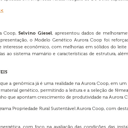
<<
ra Coop,
Selvino Giesel
, apresentou dados de melhorame
 apresentação, o Modelo Genético Aurora Coop foi reforça
de interesse econômico, com melhorias em sólidos do leite 
das ao sistema mamário e características de estrutura, al
EIS
o que a genômica já é uma realidade na Aurora Coop, em um
 material genético, permitindo a leitura e a seleção de fêm
enho que apontam crescimento de produtividade na Aurora 
rama Propriedade Rural Sustentável Aurora Coop, com dest
icação.
energética, com foco na avaliação das condições das inst