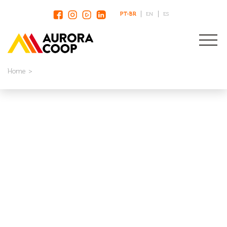
PT-BR
EN
ES
Home