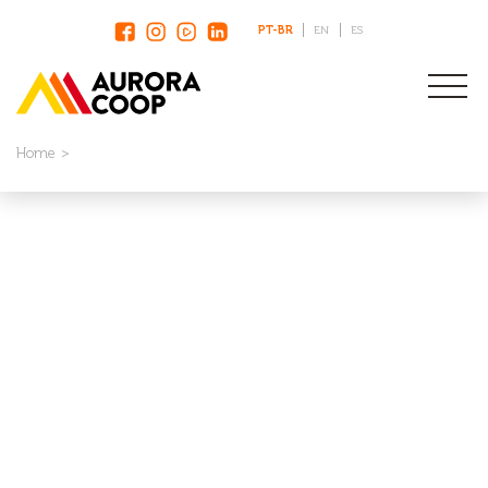
PT-BR
EN
ES
Home