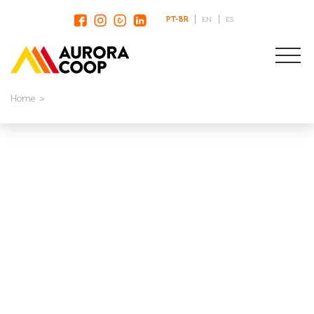
PT-BR
EN
ES
Home